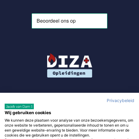
Privacybeleid
Wij gebruiken cookies
We kunnen deze plaatsen voor analyse van onze bezoekersgegevens, om
Gebruik van deze site, als onderdeel van DIZA Opleidingen,
onze website te verbeteren, gepersonaliseerde inhoud te tonen en om u
betekent dat je de
algemene voorwaarden
accepteert en waar
een geweldige website-ervaring te bieden. Voor meer informatie over de
cookies die we gebruiken opent u de instellingen.
van toepassing de
algemene voorwaarden van derde