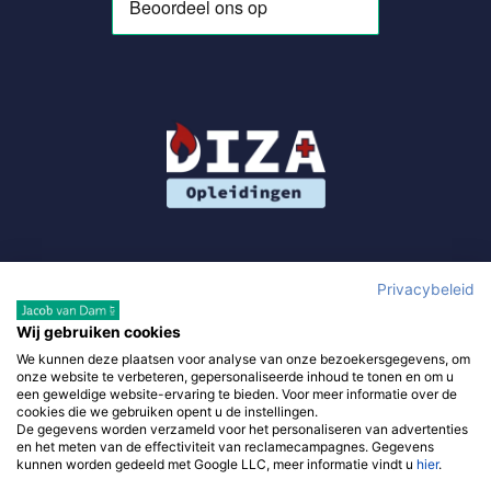
Privacybeleid
Wij gebruiken cookies
We kunnen deze plaatsen voor analyse van onze bezoekersgegevens, om
Gebruik van deze site, als onderdeel van DIZA Opleidingen,
onze website te verbeteren, gepersonaliseerde inhoud te tonen en om u
betekent dat je de
algemene voorwaarden
accepteert en waar
een geweldige website-ervaring te bieden. Voor meer informatie over de
cookies die we gebruiken opent u de instellingen.
van toepassing de
algemene voorwaarden van derde
De gegevens worden verzameld voor het personaliseren van advertenties
verkopers. Om je zo goed mogelijk te helpen gebruikt diza-
en het meten van de effectiviteit van reclamecampagnes. Gegevens
kunnen worden gedeeld met Google LLC, meer informatie vindt u
hier
.
opleidingen.nl –
privacy policy
.