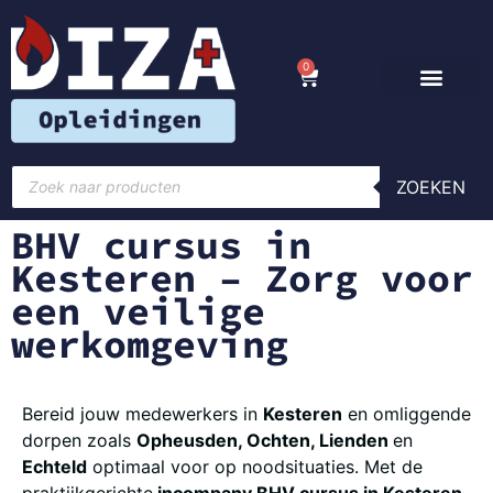
0
ZOEKEN
BHV cursus in
Kesteren – Zorg voor
een veilige
werkomgeving
Bereid jouw medewerkers in
Kesteren
en omliggende
dorpen zoals
Opheusden, Ochten, Lienden
en
Echteld
optimaal voor op noodsituaties. Met de
praktijkgerichte
incompany BHV cursus in Kesteren