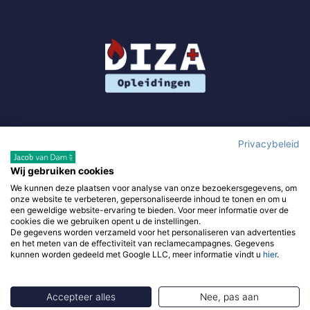
Privacybeleid
Wij gebruiken cookies
We kunnen deze plaatsen voor analyse van onze bezoekersgegevens, om
Gebruik van deze site, als onderdeel van DIZA Opleidingen,
onze website te verbeteren, gepersonaliseerde inhoud te tonen en om u
betekent dat je de
algemene voorwaarden
accepteert en waar
een geweldige website-ervaring te bieden. Voor meer informatie over de
cookies die we gebruiken opent u de instellingen.
van toepassing de
algemene voorwaarden van derde
De gegevens worden verzameld voor het personaliseren van advertenties
verkopers. Om je zo goed mogelijk te helpen gebruikt diza-
en het meten van de effectiviteit van reclamecampagnes. Gegevens
kunnen worden gedeeld met Google LLC, meer informatie vindt u
hier
.
opleidingen.nl –
privacy policy
.
Accepteer alles
Nee, pas aan