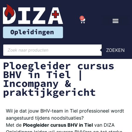
0
ZOEKEN
Ploegleider cursus
BHV in Tiel |
Incompany &
praktijkgericht
Wil je dat jouw BHV-team in Tiel professioneel wordt
aangestuurd tijdens noodsituaties?
Met de
Ploegleider cursus BHV in Tiel
van DIZA
Opleidingen leiden wij ervaren BHV’ers op tot sterke