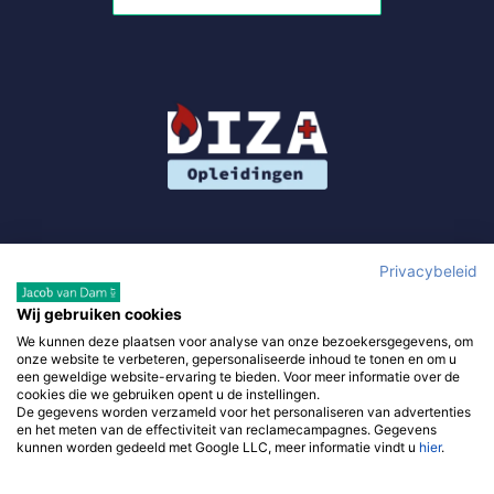
Privacybeleid
Wij gebruiken cookies
We kunnen deze plaatsen voor analyse van onze bezoekersgegevens, om
Gebruik van deze site, als onderdeel van DIZA Opleidingen,
onze website te verbeteren, gepersonaliseerde inhoud te tonen en om u
betekent dat je de
algemene voorwaarden
accepteert en waar
een geweldige website-ervaring te bieden. Voor meer informatie over de
cookies die we gebruiken opent u de instellingen.
van toepassing de
algemene voorwaarden van derde
De gegevens worden verzameld voor het personaliseren van advertenties
verkopers. Om je zo goed mogelijk te helpen gebruikt diza-
en het meten van de effectiviteit van reclamecampagnes. Gegevens
kunnen worden gedeeld met Google LLC, meer informatie vindt u
hier
.
opleidingen.nl –
privacy policy
.