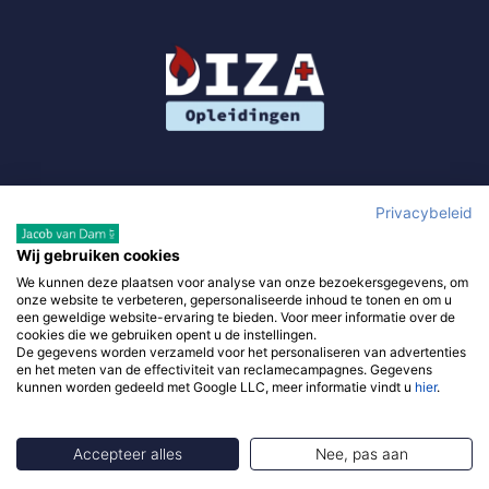
Privacybeleid
Wij gebruiken cookies
We kunnen deze plaatsen voor analyse van onze bezoekersgegevens, om
Gebruik van deze site, als onderdeel van DIZA Opleidingen,
onze website te verbeteren, gepersonaliseerde inhoud te tonen en om u
betekent dat je de
algemene voorwaarden
accepteert en waar
een geweldige website-ervaring te bieden. Voor meer informatie over de
cookies die we gebruiken opent u de instellingen.
van toepassing de
algemene voorwaarden van derde
De gegevens worden verzameld voor het personaliseren van advertenties
verkopers. Om je zo goed mogelijk te helpen gebruikt diza-
en het meten van de effectiviteit van reclamecampagnes. Gegevens
kunnen worden gedeeld met Google LLC, meer informatie vindt u
hier
.
opleidingen.nl –
privacy policy
.
Accepteer alles
Nee, pas aan