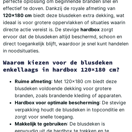
perfecte oplossing om beginnende branden snel en
effectief te doven. Dankzij de royale afmeting van
120×180 cm
biedt deze blusdeken extra dekking, wat
ideaal is voor grotere oppervlakken of situaties waarin
directe actie vereist is. De stevige
hardbox
zorgt
ervoor dat de blusdeken altijd beschermd, schoon en
direct toegankelijk blijft, waardoor je snel kunt handelen
in noodsituaties.
Waarom kiezen voor de blusdeken
enkellaags in hardbox 120×180 cm?
Ruime afmeting
: Met 120×180 cm biedt deze
blusdeken voldoende dekking voor grotere
branden, zoals brandende kleding of apparaten.
Hardbox voor optimale bescherming
: De stevige
verpakking houdt de blusdeken in topconditie en
zorgt voor snelle toegang.
Makkelijk te gebruiken
: De blusdeken is
eenvoudig uit de hardbox te trekken en te