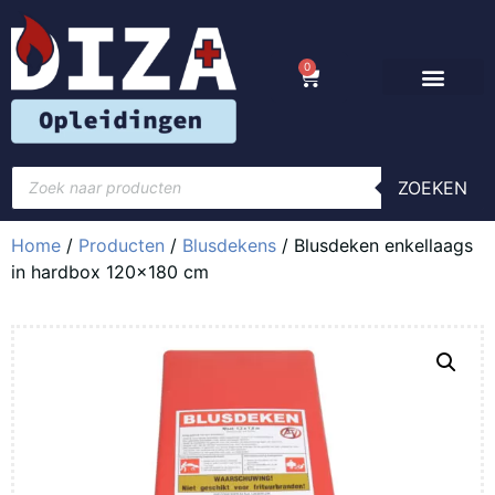
0
ZOEKEN
Home
/
Producten
/
Blusdekens
/ Blusdeken enkellaags
in hardbox 120×180 cm