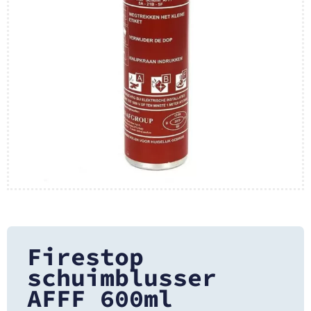
Firestop
schuimblusser
AFFF 600ml