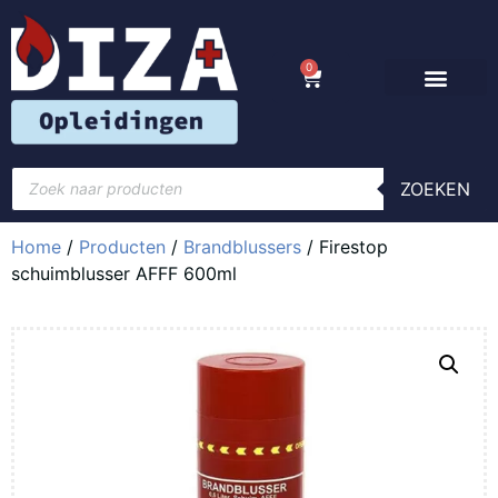
0
ZOEKEN
Home
/
Producten
/
Brandblussers
/ Firestop
schuimblusser AFFF 600ml