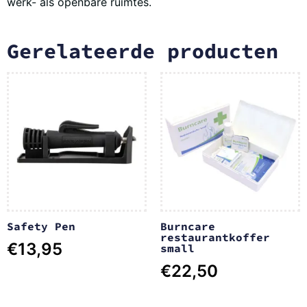
werk- als openbare ruimtes.
Gerelateerde producten
Safety Pen
Burncare
restaurantkoffer
€
13,95
small
€
22,50