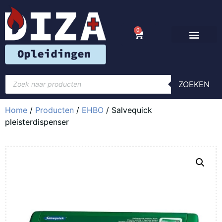
0
ZOEKEN
Home
/
Producten
/
EHBO
/ Salvequick
pleisterdispenser