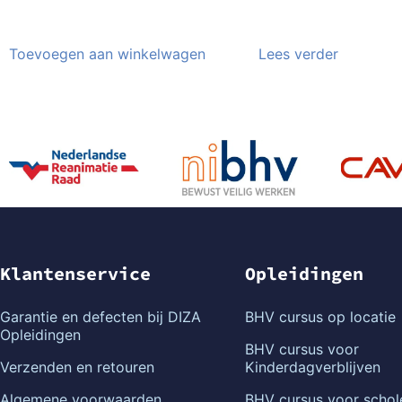
Toevoegen aan winkelwagen
Lees verder
Klantenservice
Opleidingen
Garantie en defecten bij DIZA
BHV cursus op locatie
Opleidingen
BHV cursus voor
Verzenden en retouren
Kinderdagverblijven
Algemene voorwaarden
BHV cursus voor schol