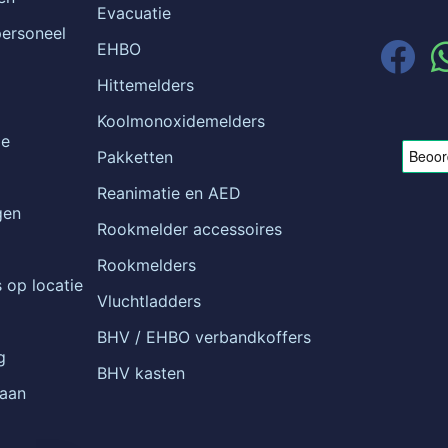
Evacuatie
ersoneel
EHBO
Hittemelders
Koolmonoxidemelders
ie
Pakketten
Reanimatie en AED
gen
Rookmelder accessoires
Rookmelders
 op locatie
Vluchtladders
BHV / EHBO verbandkoffers
g
BHV kasten
 aan