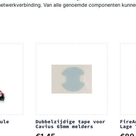
de netwerkverbinding. Van alle genoemde componenten kunn
ule
Dubbelzijdige tape voor
FireA
Cavius 65mm melders
Lage 