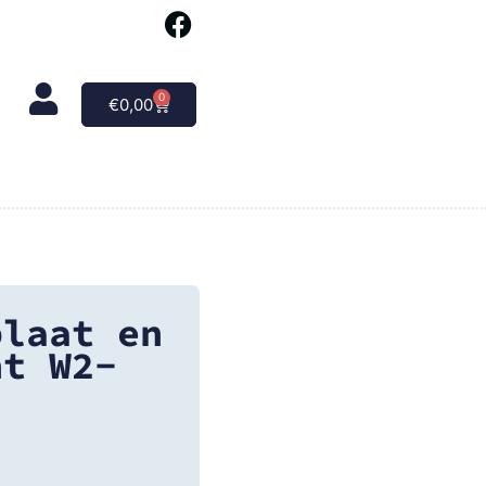
0
€
0,00
plaat en
ht W2-