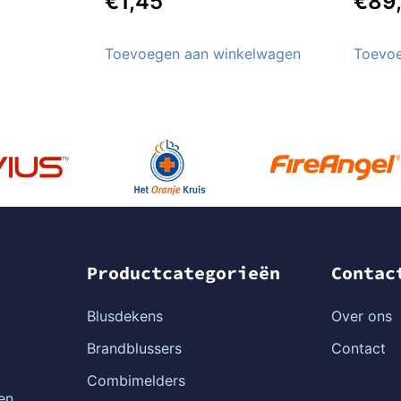
€
1,45
€
89
Toevoegen aan winkelwagen
Toevoe
Productcategorieën
Contac
Blusdekens
Over ons
Brandblussers
Contact
Combimelders
en