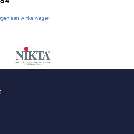
,84
gen aan winkelwagen
t