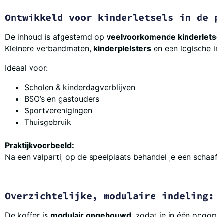
Ontwikkeld voor kinderletsels in de 
De inhoud is afgestemd op
veelvoorkomende kinderlets
Kleinere verbandmaten,
kinderpleisters
en een logische 
Ideaal voor:
Scholen & kinderdagverblijven
BSO’s en gastouders
Sportverenigingen
Thuisgebruik
Praktijkvoorbeeld:
Na een valpartij op de speelplaats behandel je een schaa
Overzichtelijke, modulaire indeling:
De koffer is
modulair opgebouwd
, zodat je in één oogop