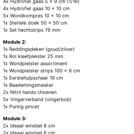
4x Hydrofiel gaas 5 x 9 cm (1/16)
4x Hydrofiel gaas 10 x 10 cm
5x Wondkompres 10 x 10 cm
1x Steriele doek 50 x 50 cm
1x Set hechtstrips 76 mm
Module 2:
1x Reddingsdeken (goud/zilver)
1x Rol kleefpleister 25 mm
1x Wondpleister assortiment
1x Wondpleister strips 100 x 6 cm
1x Eerstehulpschaar 19 cm
1x Beademingsmasker
2x Nitril hands choenen
5x Vingerverband (vingerbob)
1x Puntig pincet
Module 3:
2x Ideaal windsel 8 cm
2x Ideaal windsel 6 cm