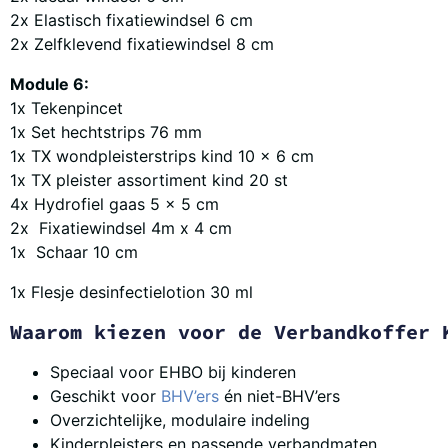
2x Elastisch fixatiewindsel 6 cm
2x Zelfklevend fixatiewindsel 8 cm
Module 6:
1x Tekenpincet
1x Set hechtstrips 76 mm
1x TX wondpleisterstrips kind 10 x 6 cm
1x TX pleister assortiment kind 20 st
4x Hydrofiel gaas 5 x 5 cm
2x Fixatiewindsel 4m x 4 cm
1x Schaar 10 cm
1x Flesje desinfectielotion 30 ml
Waarom kiezen voor de Verbandkoffer 
Speciaal voor EHBO bij kinderen
Geschikt voor
BHV’ers
én niet-BHV’ers
Overzichtelijke, modulaire indeling
Kinderpleisters en passende verbandmaten