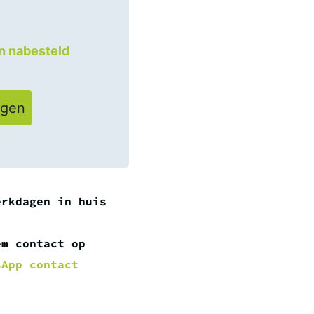
an nabesteld
agen
erkdagen in huis
em contact op
sApp contact