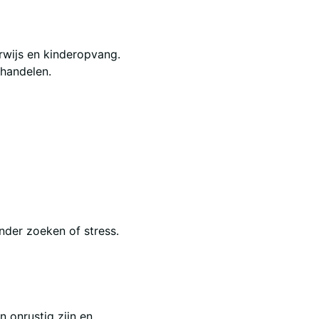
rwijs en kinderopvang.
handelen.
nder zoeken of stress.
n onrustig zijn en