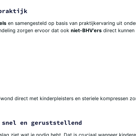
praktijk
els
en samengesteld op basis van praktijkervaring uit onde
indeling zorgen ervoor dat ook
niet-BHV’ers
direct kunnen 
fwond direct met kinderpleisters en steriele kompressen zo
 snel en geruststellend
slag ziet wat je nodig hebt. Dat is cruciaal wanneer kindere