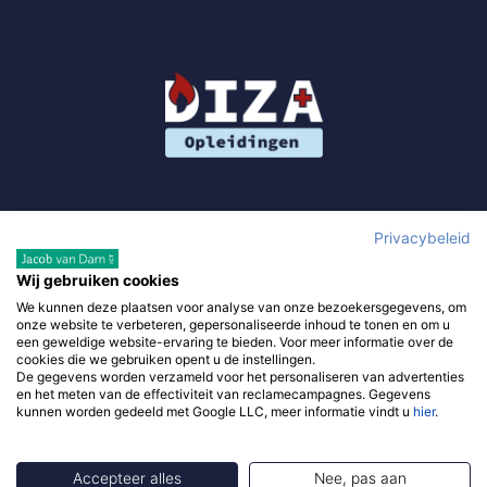
Privacybeleid
Wij gebruiken cookies
We kunnen deze plaatsen voor analyse van onze bezoekersgegevens, om
Gebruik van deze site, als onderdeel van DIZA Opleidingen,
onze website te verbeteren, gepersonaliseerde inhoud te tonen en om u
betekent dat je de
algemene voorwaarden
accepteert en waar
een geweldige website-ervaring te bieden. Voor meer informatie over de
cookies die we gebruiken opent u de instellingen.
van toepassing de
algemene voorwaarden van derde
De gegevens worden verzameld voor het personaliseren van advertenties
verkopers. Om je zo goed mogelijk te helpen gebruikt diza-
en het meten van de effectiviteit van reclamecampagnes. Gegevens
kunnen worden gedeeld met Google LLC, meer informatie vindt u
hier
.
opleidingen.nl –
privacy policy
.
Accepteer alles
Nee, pas aan