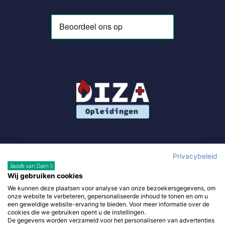
Privacybeleid
Wij gebruiken cookies
We kunnen deze plaatsen voor analyse van onze bezoekersgegevens, om
Gebruik van deze site, als onderdeel van DIZA Opleidingen,
onze website te verbeteren, gepersonaliseerde inhoud te tonen en om u
betekent dat je de
algemene voorwaarden
accepteert en waar
een geweldige website-ervaring te bieden. Voor meer informatie over de
cookies die we gebruiken opent u de instellingen.
van toepassing de
algemene voorwaarden van derde
De gegevens worden verzameld voor het personaliseren van advertenties