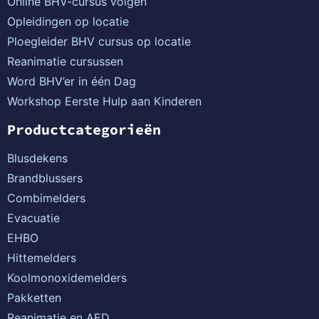
Online BHV-cursus volgen
Opleidingen op locatie
Ploegleider BHV cursus op locatie
Reanimatie cursussen
Word BHV’er in één Dag
Workshop Eerste Hulp aan Kinderen
Productcategorieën
Blusdekens
Brandblussers
Combimelders
Evacuatie
EHBO
Hittemelders
Koolmonoxidemelders
Pakketten
Reanimatie en AED