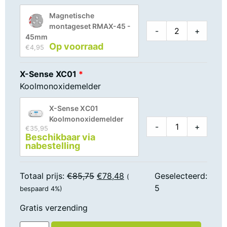
Magnetische
montageset RMAX-45 -
-
+
45mm
Op voorraad
€
4,95
X-Sense XC01
Koolmonoxidemelder
X-Sense XC01
Koolmonoxidemelder
-
+
€
35,95
Beschikbaar via 
nabestelling
Totaal prijs:
€
85,75
€
78,48
Geselecteerd:
(
5
bespaard 4%)
Gratis verzending