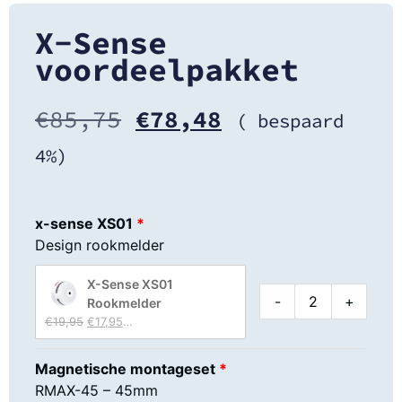
X-Sense
voordeelpakket
€
85,75
€
78,48
( bespaard
4%)
x-sense XS01
Design rookmelder
X-Sense XS01
-
+
Rookmelder
Op voorraad
€
19,95
€
17,95
Magnetische montageset
RMAX-45 – 45mm