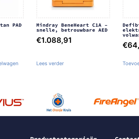
tan PAD
Mindray BeneHeart C1A –
Defib
snelle, betrouwbare AED
elekt
volwa
€
1.088,91
€
64
elwagen
Lees verder
Toevoe
Productcategorieën
Contac