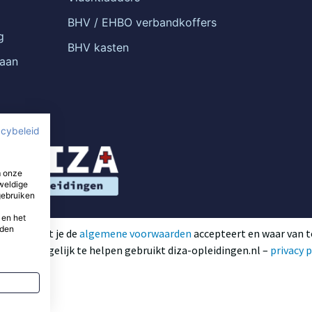
BHV / EHBO verbandkoffers
g
BHV kasten
 aan
acybeleid
m onze
weldige
gebruiken
 en het
rden
etekent dat je de
algemene voorwaarden
accepteert en waar van 
o goed mogelijk te helpen gebruikt diza-opleidingen.nl –
privacy p