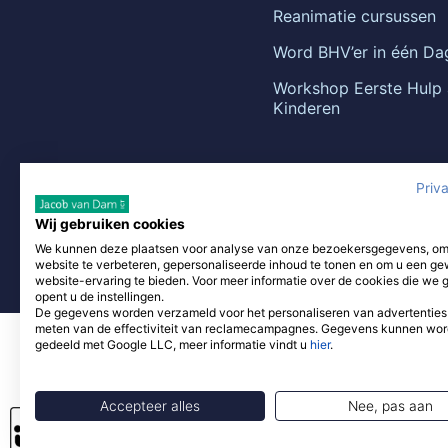
Reanimatie cursussen
Word BHV’er in één Da
Workshop Eerste Hulp
Kinderen
Priv
Wij gebruiken cookies
We kunnen deze plaatsen voor analyse van onze bezoekersgegevens, o
website te verbeteren, gepersonaliseerde inhoud te tonen en om u een ge
website-ervaring te bieden. Voor meer informatie over de cookies die we 
opent u de instellingen.
De gegevens worden verzameld voor het personaliseren van advertenties
meten van de effectiviteit van reclamecampagnes. Gegevens kunnen wo
Gebruik van deze site, als onderdeel van DIZA Opleidingen,
b
gedeeld met Google LLC, meer informatie vindt u
hier
.
voorwaarden van derde verkopers. Om je z
Accepteer alles
Nee, pas aan