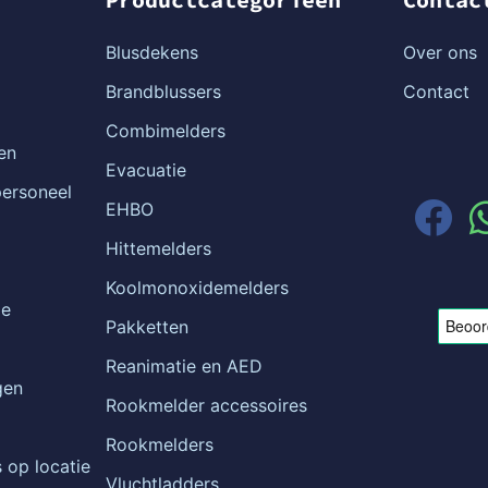
Blusdekens
Over ons
Brandblussers
Contact
Combimelders
en
Evacuatie
ersoneel
EHBO
Hittemelders
Koolmonoxidemelders
ie
Pakketten
Reanimatie en AED
gen
Rookmelder accessoires
Rookmelders
 op locatie
Vluchtladders