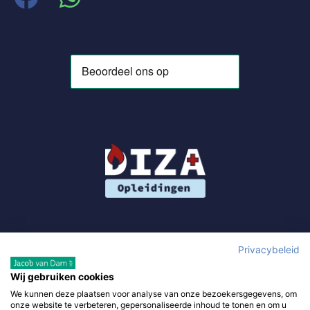
Privacybeleid
Wij gebruiken cookies
We kunnen deze plaatsen voor analyse van onze bezoekersgegevens, om
Gebruik van deze site, als onderdeel van DIZA Opleidingen,
onze website te verbeteren, gepersonaliseerde inhoud te tonen en om u