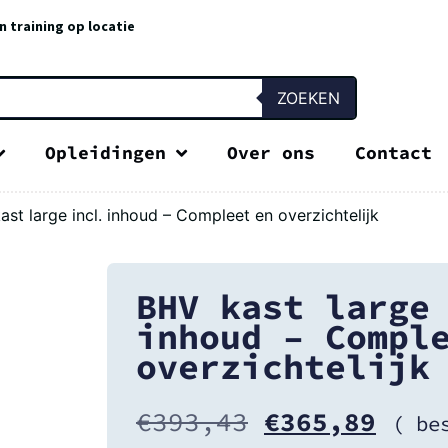
n training op locatie
ZOEKEN
Opleidingen
Over ons
Contact
st large incl. inhoud – Compleet en overzichtelijk
BHV kast large
inhoud – Compl
overzichtelijk
€
393,43
€
365,89
( be