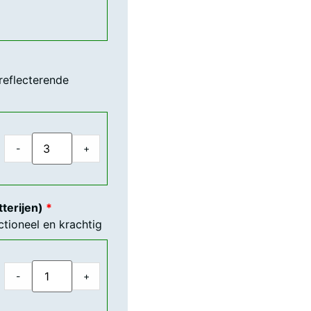
reflecterende
-
+
tterijen)
ctioneel en krachtig
-
+