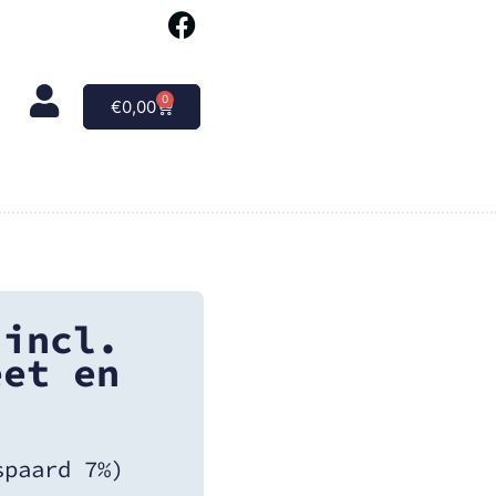
0
€
0,00
 incl.
eet en
spaard 7%)