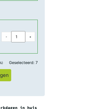
-
+
Geselecteerd:
7
%)
agen
erkdagen in huis