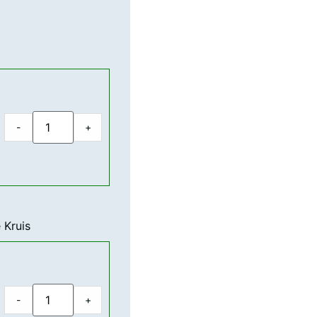
-
+
 Kruis
-
+