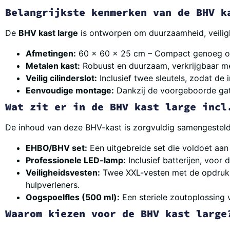
Belangrijkste kenmerken van de BHV k
De
BHV kast large
is ontworpen om duurzaamheid, veiligh
Afmetingen:
60 x 60 x 25 cm – Compact genoeg om
Metalen kast:
Robuust en duurzaam, verkrijgbaar me
Veilig cilinderslot:
Inclusief twee sleutels, zodat de 
Eenvoudige montage:
Dankzij de voorgeboorde gate
Wat zit er in de BHV kast large incl
De inhoud van deze BHV-kast is zorgvuldig samengesteld e
EHBO/BHV set:
Een uitgebreide set die voldoet aan d
Professionele LED-lamp:
Inclusief batterijen, voor d
Veiligheidsvesten:
Twee XXL-vesten met de opdruk 
hulpverleners.
Oogspoelfles (500 ml):
Een steriele zoutoplossing 
Waarom kiezen voor de BHV kast large