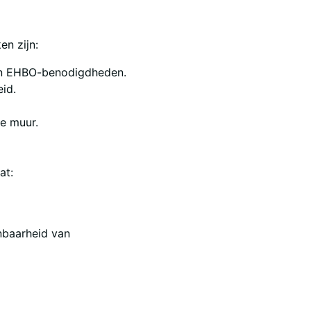
n zijn:
en EHBO-benodigdheden.
id.
e muur.
at:
nbaarheid van