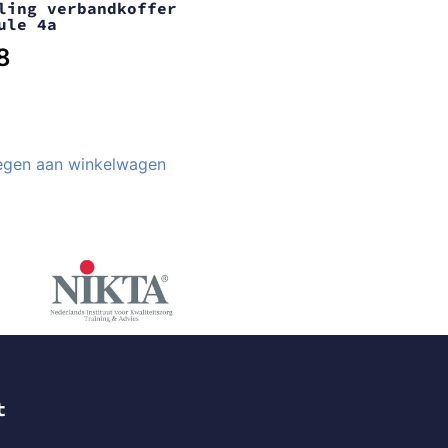
ling verbandkoffer
ule 4a
8
gen aan winkelwagen
t