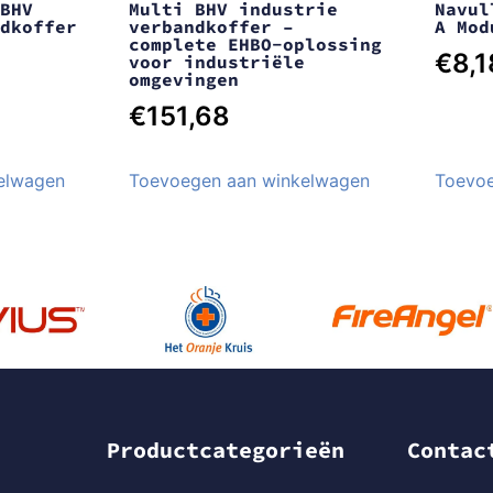
BHV
Multi BHV industrie
Navul
dkoffer
verbandkoffer –
A Mod
complete EHBO-oplossing
€
8,1
voor industriële
omgevingen
€
151,68
elwagen
Toevoegen aan winkelwagen
Toevoe
Productcategorieën
Contac