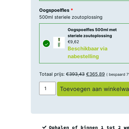
Oogspoelfles
500ml steriele zoutoplossing
Oogspoelfles 500ml met
steriele zoutoplossing
€
9,62
Beschikbaar via
nabestelling
Totaal prijs:
€
393,43
€
365,89
( bespaard 7
Toevoegen aan winkelw
Ophalen of binnen 1 tot 2 w